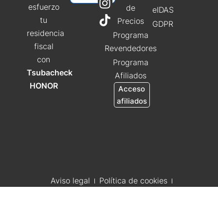
esfuerzo
de
eIDAS
tu
Precios
GDPR
residencia
Programa
fiscal
Revendedores
con
Programa
Tsubacheck
Afiliados
HONOR
Acceso
afiliados
Aviso legal
Política de cookies
Política de privacidad
Términos y Condiciones
Copyright 2026
Tsubacheck
| Un proyecto