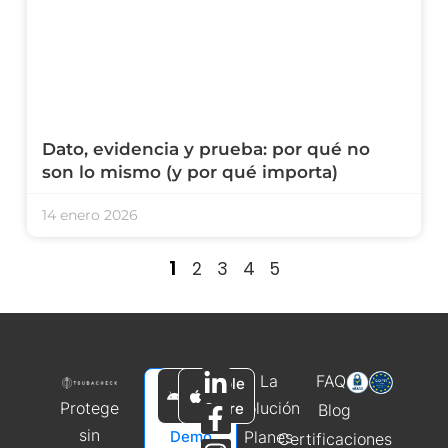
Dato, evidencia y prueba: por qué no
son lo mismo (y por qué importa)
14 enero 2026
1
2
3
4
5
La
FAQs
Play
Apple
Solicitar
Protege
Solución
Store
Store
Blog
una
sin
Demo
Planes
Certificaciones